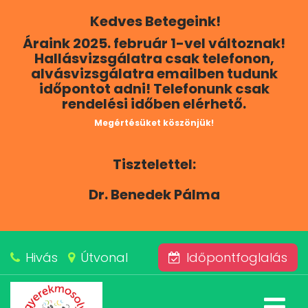
Kedves Betegeink!
RÓLUNK
Áraink 2025. február 1-vel változnak!
Hallásvizsgálatra csak telefonon,
KAPCSOLAT
alvásvizsgálatra emailben tudunk
időpontot adni! Telefonunk csak
rendelési időben elérhető.
SZOLGÁLTATÁSAINK
Megértésüket köszönjük!
BLOG
Tisztelettel:
ÁRAINK
Dr. Benedek Pálma
ALVÁSKÖZPONT
Hivás
Útvonal
Időpontfoglalás