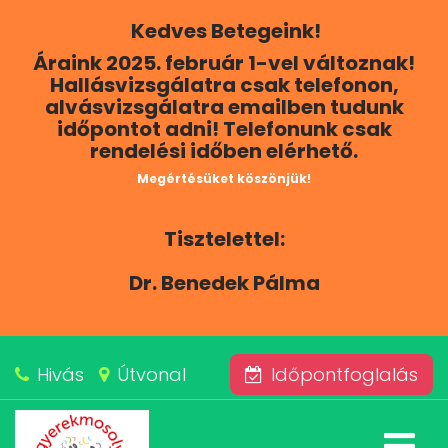
Kedves Betegeink!
RÓLUNK
Áraink 2025. február 1-vel változnak!
Hallásvizsgálatra csak telefonon,
KAPCSOLAT
alvásvizsgálatra emailben tudunk
időpontot adni! Telefonunk csak
rendelési időben elérhető.
SZOLGÁLTATÁSAINK
Megértésüket köszönjük!
BLOG
Tisztelettel:
ÁRAINK
Dr. Benedek Pálma
ALVÁSKÖZPONT
Hivás
Útvonal
Időpontfoglalás