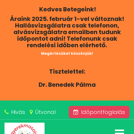
Kedves Betegeink!
RÓLUNK
Áraink 2025. február 1-vel változnak!
Hallásvizsgálatra csak telefonon,
KAPCSOLAT
alvásvizsgálatra emailben tudunk
időpontot adni! Telefonunk csak
rendelési időben elérhető.
SZOLGÁLTATÁSAINK
Megértésüket köszönjük!
BLOG
Tisztelettel:
ÁRAINK
Dr. Benedek Pálma
ALVÁSKÖZPONT
Hivás
Útvonal
Időpontfoglalás