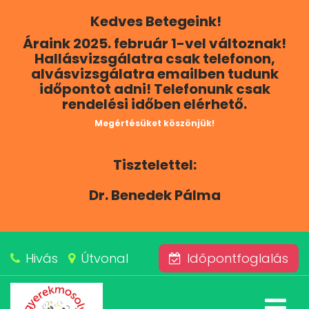
Kedves Betegeink!
RÓLUNK
Áraink 2025. február 1-vel változnak!
Hallásvizsgálatra csak telefonon,
KAPCSOLAT
alvásvizsgálatra emailben tudunk
időpontot adni! Telefonunk csak
rendelési időben elérhető.
SZOLGÁLTATÁSAINK
Megértésüket köszönjük!
BLOG
Tisztelettel:
ÁRAINK
Dr. Benedek Pálma
ALVÁSKÖZPONT
Hivás
Útvonal
Időpontfoglalás