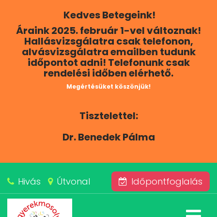
Kedves Betegeink!
RÓLUNK
Áraink 2025. február 1-vel változnak!
Hallásvizsgálatra csak telefonon,
KAPCSOLAT
alvásvizsgálatra emailben tudunk
időpontot adni! Telefonunk csak
rendelési időben elérhető.
SZOLGÁLTATÁSAINK
Megértésüket köszönjük!
BLOG
Tisztelettel:
ÁRAINK
Dr. Benedek Pálma
ALVÁSKÖZPONT
Hivás
Útvonal
Időpontfoglalás