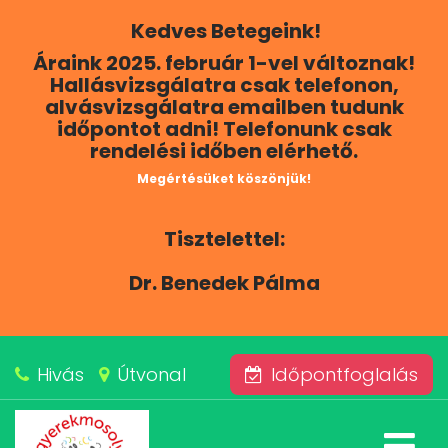
Kedves Betegeink!
RÓLUNK
Áraink 2025. február 1-vel változnak!
Hallásvizsgálatra csak telefonon,
KAPCSOLAT
alvásvizsgálatra emailben tudunk
időpontot adni! Telefonunk csak
rendelési időben elérhető.
SZOLGÁLTATÁSAINK
Megértésüket köszönjük!
BLOG
Tisztelettel:
ÁRAINK
Dr. Benedek Pálma
ALVÁSKÖZPONT
Hivás
Útvonal
Időpontfoglalás