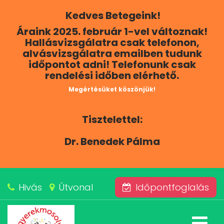
Kedves Betegeink!
RÓLUNK
Áraink 2025. február 1-vel változnak!
Hallásvizsgálatra csak telefonon,
KAPCSOLAT
alvásvizsgálatra emailben tudunk
időpontot adni! Telefonunk csak
rendelési időben elérhető.
SZOLGÁLTATÁSAINK
Megértésüket köszönjük!
BLOG
Tisztelettel:
ÁRAINK
Dr. Benedek Pálma
ALVÁSKÖZPONT
Hivás
Útvonal
Időpontfoglalás