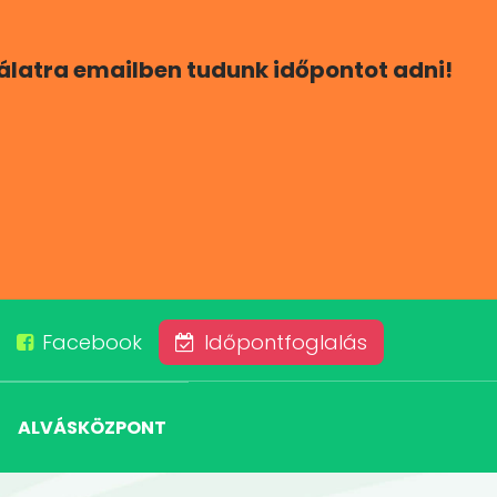
gálatra emailben tudunk időpontot adni!
Facebook
Időpontfoglalás
ALVÁSKÖZPONT