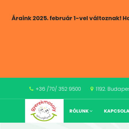
Áraink 2025. február 1-vel változnak! 
+36 /70/ 352 9500
1192. Budapes
RÓLUNK
KAPCSOL