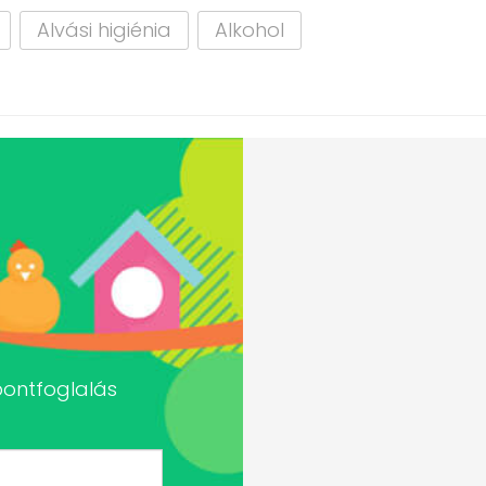
Alvási higiénia
Alkohol
pontfoglalás