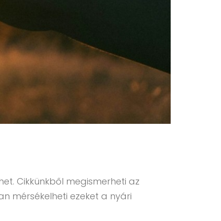
ehet. Cikkünkből megismerheti az
n mérsékelheti ezeket a nyári