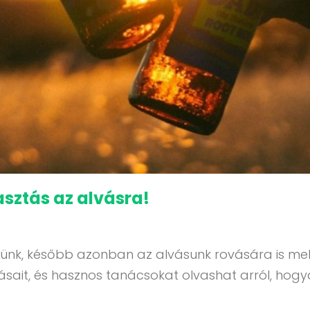
asztás az alvásra!
leszünk, később azonban az alvásunk rovására is m
sait, és hasznos tanácsokat olvashat arról, hogya