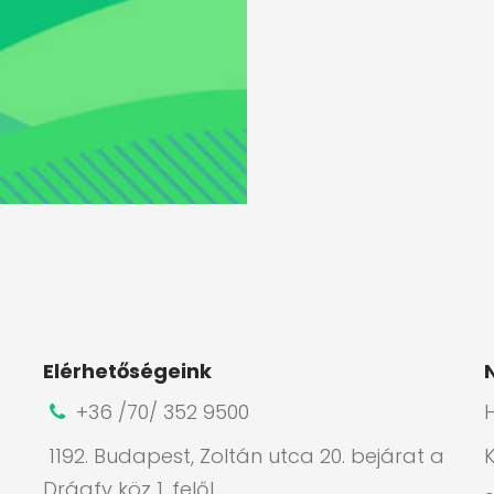
Elérhetőségeink
+36 /70/ 352 9500
H
1192. Budapest, Zoltán utca 20. bejárat a
Drágfy köz 1. felől.