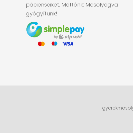
pácienseiket. Mottónk: Mosolyogva
gyógyítunk!
gyerekmosoly