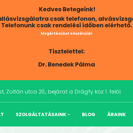
Kedves Betegeink!
Hallásvizsgálatra csak telefonon, alvásvizs
Telefonunk csak rendelési időben elérhető.
Megértésüket köszönjük!
Tisztelettel:
Dr. Benedek Pálma
t, Zoltán utca 20., bejárat a Drágfy köz 1. felől.
AT
SZOLGÁLTATÁSAINK
BLOG
ÁRAINK