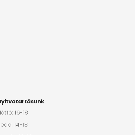
Nyitvatartásunk
étfő: 16-18
Kedd: 14-18