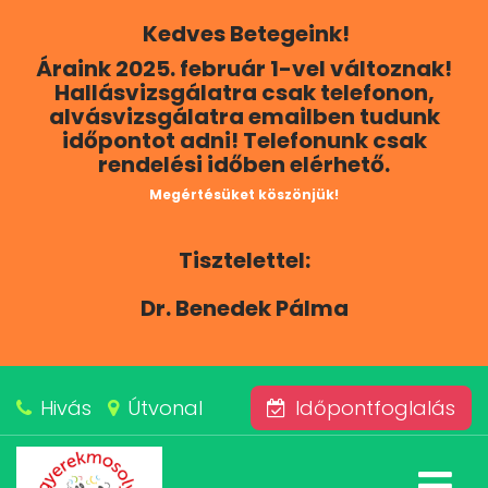
Kedves Betegeink!
RÓLUNK
Áraink 2025. február 1-vel változnak!
Hallásvizsgálatra csak telefonon,
KAPCSOLAT
alvásvizsgálatra emailben tudunk
időpontot adni! Telefonunk csak
rendelési időben elérhető.
SZOLGÁLTATÁSAINK
Megértésüket köszönjük!
BLOG
Tisztelettel:
ÁRAINK
Dr. Benedek Pálma
ALVÁSKÖZPONT
Hivás
Útvonal
Időpontfoglalás