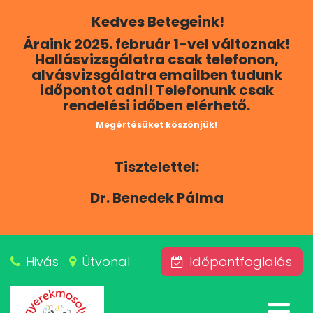
Kedves Betegeink!
RÓLUNK
Áraink 2025. február 1-vel változnak!
Hallásvizsgálatra csak telefonon,
KAPCSOLAT
alvásvizsgálatra emailben tudunk
időpontot adni! Telefonunk csak
rendelési időben elérhető.
SZOLGÁLTATÁSAINK
Megértésüket köszönjük!
BLOG
Tisztelettel:
ÁRAINK
Dr. Benedek Pálma
ALVÁSKÖZPONT
Hivás
Útvonal
Időpontfoglalás