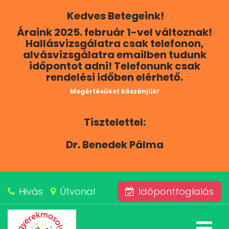
Kedves Betegeink!
RÓLUNK
Áraink 2025. február 1-vel változnak!
Hallásvizsgálatra csak telefonon,
KAPCSOLAT
alvásvizsgálatra emailben tudunk
időpontot adni! Telefonunk csak
rendelési időben elérhető.
SZOLGÁLTATÁSAINK
Megértésüket köszönjük!
BLOG
Tisztelettel:
ÁRAINK
Dr. Benedek Pálma
ALVÁSKÖZPONT
Hivás
Útvonal
Időpontfoglalás