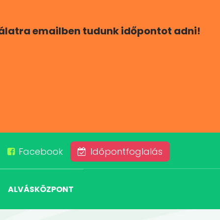
gálatra emailben tudunk időpontot adni!
Facebook
Időpontfoglalás
ALVÁSKÖZPONT