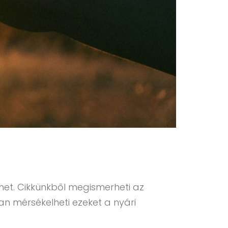
ehet. Cikkünkből megismerheti az
n mérsékelheti ezeket a nyári