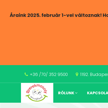
Áraink 2025. február 1-vel változnak! 
+36 /70/ 352 9500
1192. Budapes
RÓLUNK
KAPCSOL