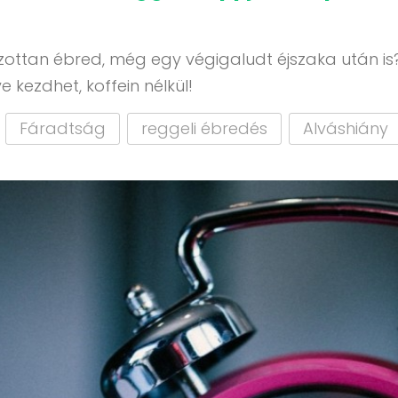
zottan ébred, még egy végigaludt éjszaka után i
e kezdhet, koffein nélkül!
Fáradtság
reggeli ébredés
Alváshiány