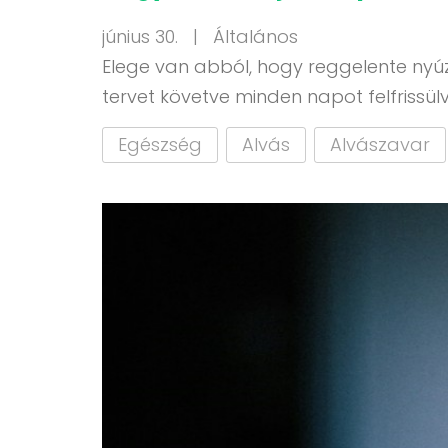
június 30. |
Általános
Elege van abból, hogy reggelente nyú
tervet követve minden napot felfrissülv
Egészség
Alvás
Alvászavar