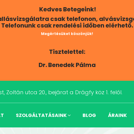
Kedves Betegeink!
Hallásvizsgálatra csak telefonon, alvásvizs
Telefonunk csak rendelési időben elérhető.
Megértésüket köszönjük!
Tisztelettel:
Dr. Benedek Pálma
t, Zoltán utca 20., bejárat a Drágfy köz 1. felől.
AT
SZOLGÁLTATÁSAINK
BLOG
ÁRAINK