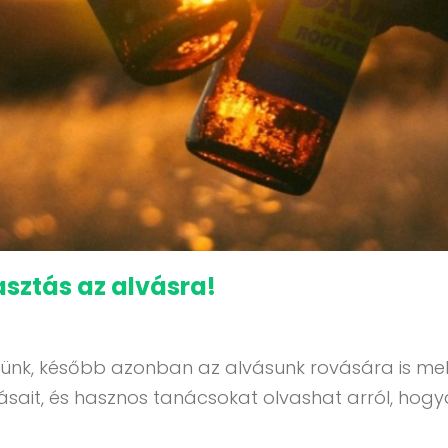
asztás az alvásra!
leszünk, később azonban az alvásunk rovására is m
sait, és hasznos tanácsokat olvashat arról, hogya