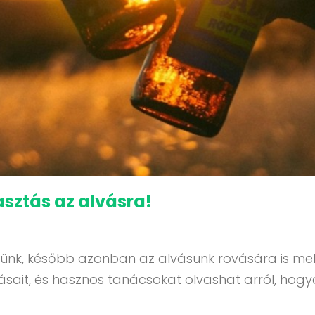
asztás az alvásra!
leszünk, később azonban az alvásunk rovására is m
sait, és hasznos tanácsokat olvashat arról, hogya