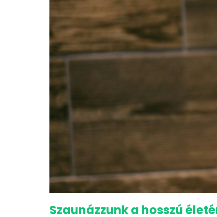
Szaunázzunk a hosszú életé