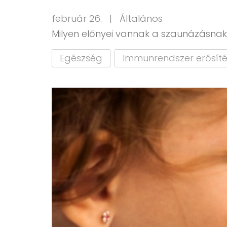
február 26. |
Általános
Milyen előnyei vannak a szaunázásn
Egészség
Immunrendszer erősít