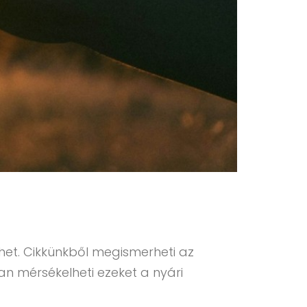
ehet. Cikkünkből megismerheti az
n mérsékelheti ezeket a nyári