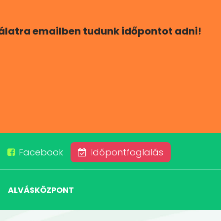
gálatra emailben tudunk időpontot adni!
Facebook
Időpontfoglalás
ALVÁSKÖZPONT