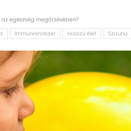
ak az egészség megőrzésében?
és
Immunrendszer
Hosszú élet
Szauna