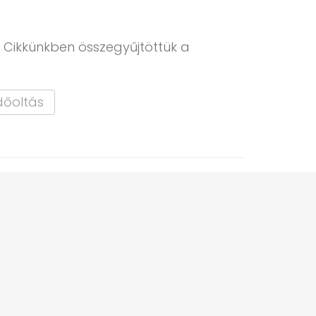
. Cikkünkben összegyűjtöttük a
édőoltás