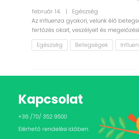
február 14. |
Egészség
Az influenza gyakori, velünk élő beteg
fertőzés okait, veszélyeit és megelőzési
Egészség
Betegségek
Influe
Kapcsolat
+36 /70/ 352 9500
Elérhető rendelési időben.