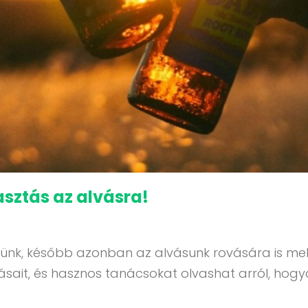
asztás az alvásra!
leszünk, később azonban az alvásunk rovására is m
sait, és hasznos tanácsokat olvashat arról, hogya