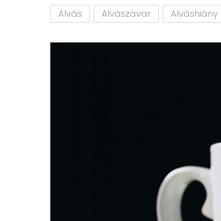
Alvás
Alvászavar
Alváshiány