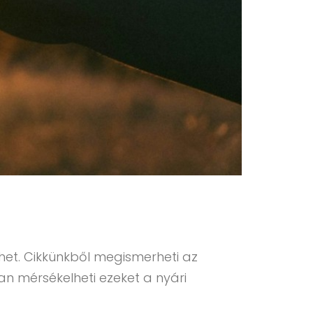
ehet. Cikkünkből megismerheti az
n mérsékelheti ezeket a nyári