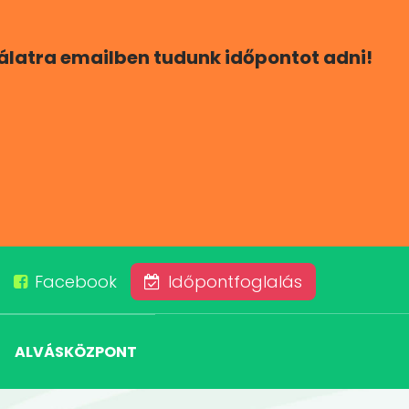
gálatra emailben tudunk időpontot adni!
Facebook
Időpontfoglalás
ALVÁSKÖZPONT