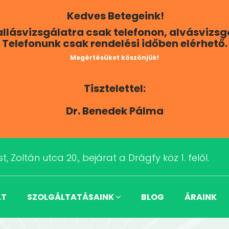
Kedves Betegeink!
Hallásvizsgálatra csak telefonon, alvásvizs
Telefonunk csak rendelési időben elérhető.
Megértésüket köszönjük!
Tisztelettel:
Dr. Benedek Pálma
t, Zoltán utca 20., bejárat a Drágfy köz 1. felől.
AT
SZOLGÁLTATÁSAINK
BLOG
ÁRAINK