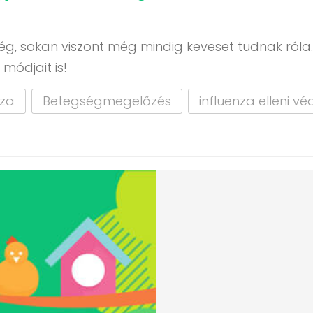
ség, sokan viszont még mindig keveset tudnak róla
 módjait is!
nza
Betegségmegelőzés
influenza elleni v