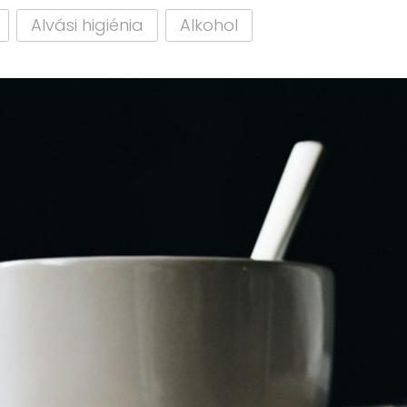
Alvási higiénia
Alkohol