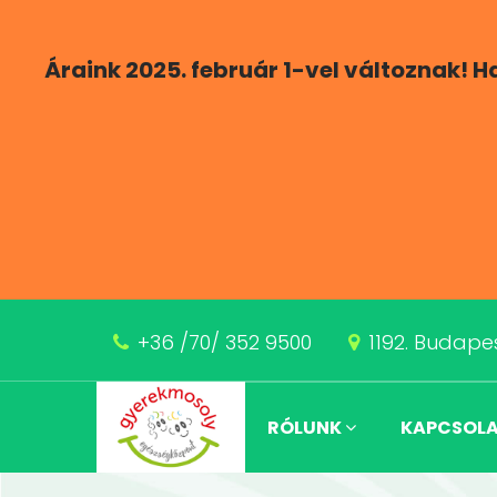
Áraink 2025. február 1-vel változnak! 
+36 /70/ 352 9500
1192. Budapes
RÓLUNK
KAPCSOL