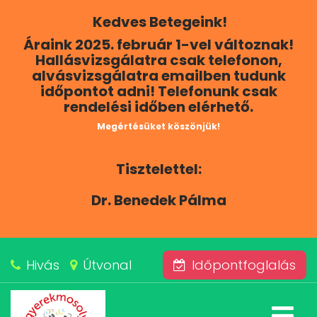
Kedves Betegeink!
RÓLUNK
Áraink 2025. február 1-vel változnak!
Hallásvizsgálatra csak telefonon,
KAPCSOLAT
alvásvizsgálatra emailben tudunk
időpontot adni! Telefonunk csak
rendelési időben elérhető.
SZOLGÁLTATÁSAINK
Megértésüket köszönjük!
BLOG
Tisztelettel:
ÁRAINK
Dr. Benedek Pálma
ALVÁSKÖZPONT
Hivás
Útvonal
Időpontfoglalás