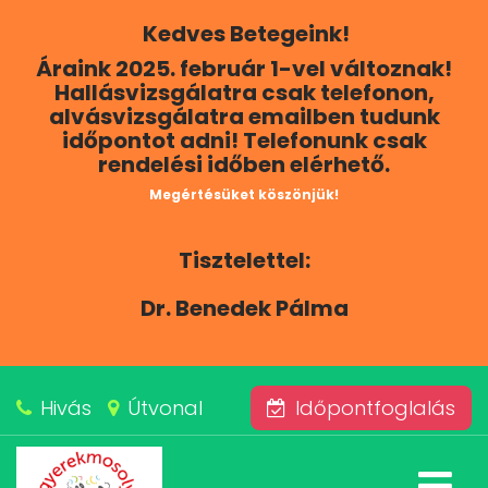
Kedves Betegeink!
RÓLUNK
Áraink 2025. február 1-vel változnak!
Hallásvizsgálatra csak telefonon,
KAPCSOLAT
alvásvizsgálatra emailben tudunk
időpontot adni! Telefonunk csak
rendelési időben elérhető.
SZOLGÁLTATÁSAINK
Megértésüket köszönjük!
BLOG
Tisztelettel:
ÁRAINK
Dr. Benedek Pálma
ALVÁSKÖZPONT
Hivás
Útvonal
Időpontfoglalás