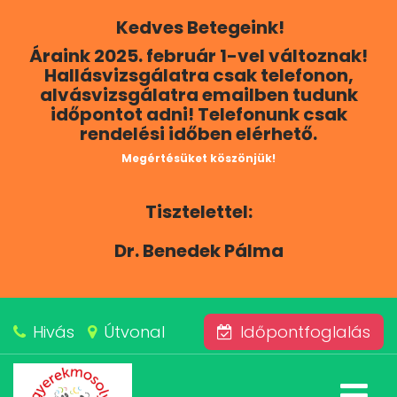
Kedves Betegeink!
RÓLUNK
Áraink 2025. február 1-vel változnak!
Hallásvizsgálatra csak telefonon,
KAPCSOLAT
alvásvizsgálatra emailben tudunk
időpontot adni! Telefonunk csak
rendelési időben elérhető.
SZOLGÁLTATÁSAINK
Megértésüket köszönjük!
BLOG
Tisztelettel:
ÁRAINK
Dr. Benedek Pálma
ALVÁSKÖZPONT
Hivás
Útvonal
Időpontfoglalás