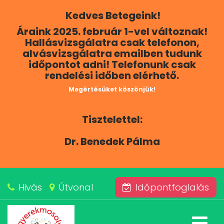
Kedves Betegeink!
RÓLUNK
Áraink 2025. február 1-vel változnak!
Hallásvizsgálatra csak telefonon,
KAPCSOLAT
alvásvizsgálatra emailben tudunk
időpontot adni! Telefonunk csak
rendelési időben elérhető.
SZOLGÁLTATÁSAINK
Megértésüket köszönjük!
BLOG
Tisztelettel:
ÁRAINK
Dr. Benedek Pálma
ALVÁSKÖZPONT
Hivás
Útvonal
Időpontfoglalás