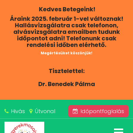
Kedves Betegeink!
RÓLUNK
Áraink 2025. február 1-vel változnak!
Hallásvizsgálatra csak telefonon,
KAPCSOLAT
alvásvizsgálatra emailben tudunk
időpontot adni! Telefonunk csak
rendelési időben elérhető.
SZOLGÁLTATÁSAINK
Megértésüket köszönjük!
BLOG
Tisztelettel:
ÁRAINK
Dr. Benedek Pálma
ALVÁSKÖZPONT
Hivás
Útvonal
Időpontfoglalás