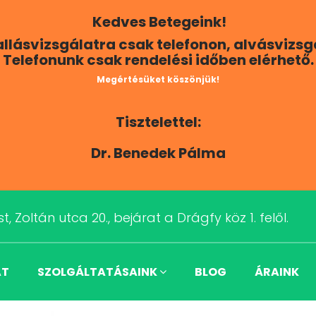
Kedves Betegeink!
Hallásvizsgálatra csak telefonon, alvásvizs
Telefonunk csak rendelési időben elérhető.
Megértésüket köszönjük!
Tisztelettel:
Dr. Benedek Pálma
t, Zoltán utca 20., bejárat a Drágfy köz 1. felől.
AT
SZOLGÁLTATÁSAINK
BLOG
ÁRAINK