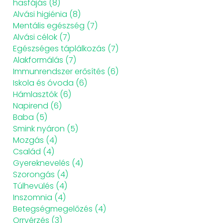
hasfájás
(8)
Alvási higiénia
(8)
Mentális egészség
(7)
Alvási célok
(7)
Egészséges táplálkozás
(7)
Alakformálás
(7)
Immunrendszer erősítés
(6)
Iskola és óvoda
(6)
Hámlasztók
(6)
Napirend
(6)
Baba
(5)
Smink nyáron
(5)
Mozgás
(4)
Család
(4)
Gyereknevelés
(4)
Szorongás
(4)
Túlhevülés
(4)
Inszomnia
(4)
Betegségmegelőzés
(4)
Orrvérzés
(3)