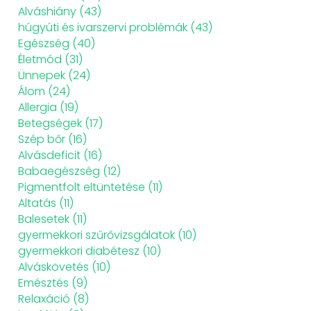
Alváshiány
(43)
húgyúti és ivarszervi problémák
(43)
Egészség
(40)
Életmód
(31)
Ünnepek
(24)
Álom
(24)
Allergia
(19)
Betegségek
(17)
Szép bőr
(16)
Alvásdeficit
(16)
Babaegészség
(12)
Pigmentfolt eltüntetése
(11)
Altatás
(11)
Balesetek
(11)
gyermekkori szűrővizsgálatok
(10)
gyermekkori diabétesz
(10)
Alváskövetés
(10)
Emésztés
(9)
Relaxáció
(8)