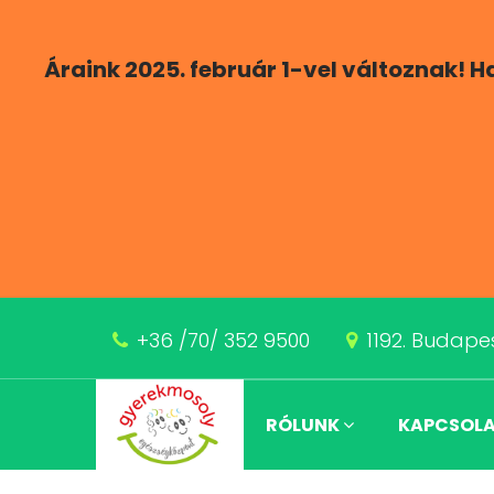
Áraink 2025. február 1-vel változnak! 
+36 /70/ 352 9500
1192. Budapes
RÓLUNK
KAPCSOL