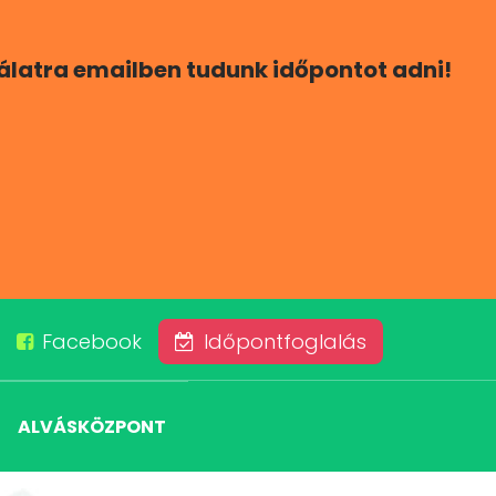
gálatra emailben tudunk időpontot adni!
Facebook
Időpontfoglalás
ALVÁSKÖZPONT