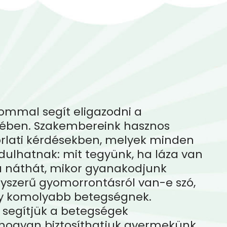
lommal segít eligazodni a
ében. Szakembereink hasznos
rlati kérdésekben, melyek minden
dulhatnak: mit tegyünk, ha láza van
a náthát, mikor gyanakodjunk
gyszerű gyomorrontásról van-e szó,
gy komolyabb betegségnek.
 segítjük a betegségek
, hogyan biztosíthatjuk gyermekünk