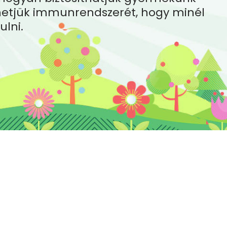
hetjük immunrendszerét, hogy minél
ulni.