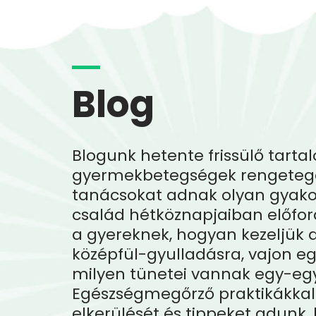
Blog
Blogunk hetente frissülő tarta
gyermekbetegségek rengeteg
tanácsokat adnak olyan gyako
család hétköznapjaiban előfor
a gyereknek, hogyan kezeljük 
középfül-gyulladásra, vajon e
milyen tünetei vannak egy-e
Egészségmegőrző praktikákkal
elkerülését és tippeket adunk