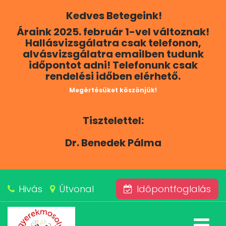
Kedves Betegeink!
RÓLUNK
Áraink 2025. február 1-vel változnak!
Hallásvizsgálatra csak telefonon,
KAPCSOLAT
alvásvizsgálatra emailben tudunk
időpontot adni! Telefonunk csak
rendelési időben elérhető.
SZOLGÁLTATÁSAINK
Megértésüket köszönjük!
BLOG
Tisztelettel:
ÁRAINK
Dr. Benedek Pálma
ALVÁSKÖZPONT
Hivás
Útvonal
Időpontfoglalás