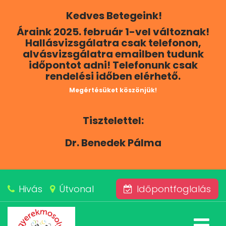
Kedves Betegeink!
RÓLUNK
Áraink 2025. február 1-vel változnak!
Hallásvizsgálatra csak telefonon,
KAPCSOLAT
alvásvizsgálatra emailben tudunk
időpontot adni! Telefonunk csak
rendelési időben elérhető.
SZOLGÁLTATÁSAINK
Megértésüket köszönjük!
BLOG
Tisztelettel:
ÁRAINK
Dr. Benedek Pálma
ALVÁSKÖZPONT
Hivás
Útvonal
Időpontfoglalás