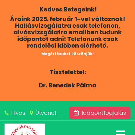
Kedves Betegeink!
RÓLUNK
Áraink 2025. február 1-vel változnak!
Hallásvizsgálatra csak telefonon,
KAPCSOLAT
alvásvizsgálatra emailben tudunk
időpontot adni! Telefonunk csak
rendelési időben elérhető.
SZOLGÁLTATÁSAINK
Megértésüket köszönjük!
BLOG
Tisztelettel:
ÁRAINK
Dr. Benedek Pálma
ALVÁSKÖZPONT
Hivás
Útvonal
Időpontfoglalás