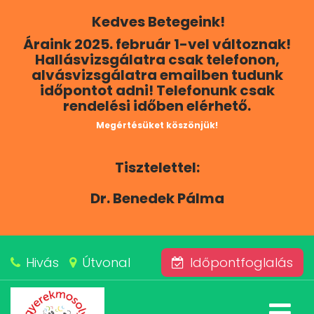
Kedves Betegeink!
RÓLUNK
Áraink 2025. február 1-vel változnak!
Hallásvizsgálatra csak telefonon,
KAPCSOLAT
alvásvizsgálatra emailben tudunk
időpontot adni! Telefonunk csak
rendelési időben elérhető.
SZOLGÁLTATÁSAINK
Megértésüket köszönjük!
BLOG
Tisztelettel:
ÁRAINK
Dr. Benedek Pálma
ALVÁSKÖZPONT
Hivás
Útvonal
Időpontfoglalás