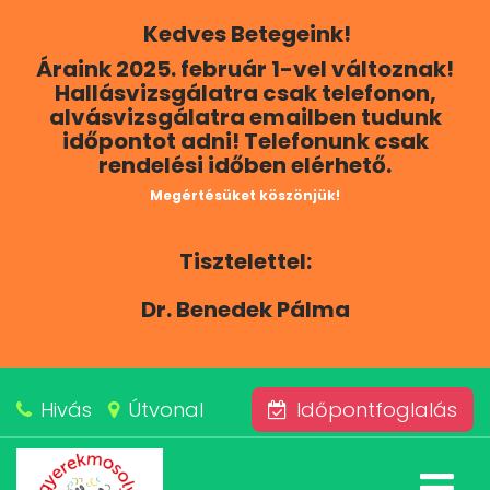
Kedves Betegeink!
RÓLUNK
Áraink 2025. február 1-vel változnak!
Hallásvizsgálatra csak telefonon,
KAPCSOLAT
alvásvizsgálatra emailben tudunk
időpontot adni! Telefonunk csak
rendelési időben elérhető.
SZOLGÁLTATÁSAINK
Megértésüket köszönjük!
BLOG
Tisztelettel:
ÁRAINK
Dr. Benedek Pálma
ALVÁSKÖZPONT
Hivás
Útvonal
Időpontfoglalás