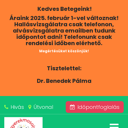
Kedves Betegeink!
RÓLUNK
Áraink 2025. február 1-vel változnak!
Hallásvizsgálatra csak telefonon,
KAPCSOLAT
alvásvizsgálatra emailben tudunk
időpontot adni! Telefonunk csak
rendelési időben elérhető.
SZOLGÁLTATÁSAINK
Megértésüket köszönjük!
BLOG
Tisztelettel:
ÁRAINK
Dr. Benedek Pálma
ALVÁSKÖZPONT
Hivás
Útvonal
Időpontfoglalás