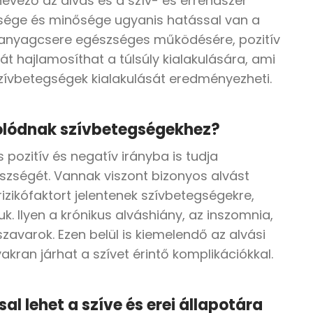
evező az alvás és a szív- és érrendszer
sége és minősége ugyanis hatással van a
z anyagcsere egészséges működésére, pozitív
hát hajlamosíthat a túlsúly kialakulására, ami
ívbetegségek kialakulását eredményezheti.
olódnak szívbetegségekhez?
s pozitív és negatív irányba is tudja
észségét. Vannak viszont bizonyos alvást
izikófaktort jelentenek szívbetegségekre,
k. Ilyen a krónikus alváshiány, az inszomnia,
avarok. Ezen belül is kiemelendő az alvási
ran járhat a szívet érintő komplikációkkal.
al lehet a szíve és erei állapotára