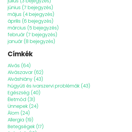
július
(3 bejegyzés)
június
(7 bejegyzés)
május
(4 bejegyzés)
április
(6 bejegyzés)
március
(5 bejegyzés)
február
(7 bejegyzés)
január
(8 bejegyzés)
Címkék
Alvás
(64)
Alvászavar
(62)
Alváshiány
(43)
húgyúti és ivarszervi problémák
(43)
Egészség
(40)
Életmód
(31)
Ünnepek
(24)
Álom
(24)
Allergia
(19)
Betegségek
(17)