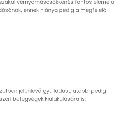
éjszakai vérnyomáscsökkenés fontos eleme a
ódásának, ennek hiánya pedig a megfelelő
ezetben jelenlévő gyulladást, utóbbi pedig
dszeri betegségek kialakulására is.