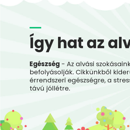
Így hat az al
Egészség
- Az alvási szokásai
befolyásolják. Cikkünkből kider
érrendszeri egészségre, a stre
távú jóllétre.