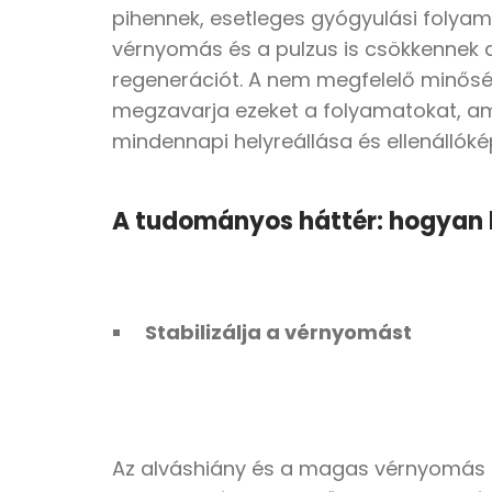
pihennek, esetleges gyógyulási folyama
vérnyomás és a pulzus is csökkennek al
regenerációt. A nem megfelelő minőség
megzavarja ezeket a folyamatokat, am
mindennapi helyreállása és ellenállóké
A tudományos háttér: hogyan h
Stabilizálja a vérnyomást
Az alváshiány és a magas vérnyomás kö