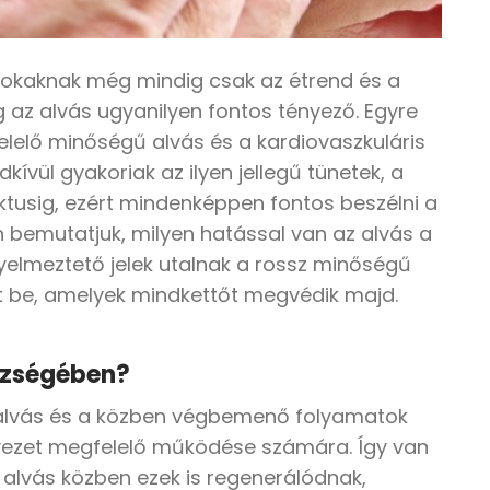
 sokaknak még mindig csak az étrend és a
az alvás ugyanilyen fontos tényező. Egyre
elelő minőségű alvás és a kardiovaszkuláris
ívül gyakoriak az ilyen jellegű tünetek, a
tusig, ezért mindenképpen fontos beszélni a
 bemutatjuk, milyen hatással van az alvás a
yelmeztető jelek utalnak a rossz minőségű
t be, amelyek mindkettőt megvédik majd.
észségében?
 alvás és a közben végbemenő folyamatok
vezet megfelelő működése számára. Így van
s: alvás közben ezek is regenerálódnak,