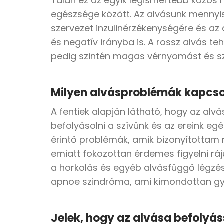
Talán ez az egyik legismertebb közös n
egészsége között. Az alvásunk mennyi
szervezet inzulinérzékenységére és a
és negatív irányba is. A rossz alvás te
pedig szintén magas vérnyomást és sz
Milyen alvásproblémák kapcs
A fentiek alapján látható, hogy az alvá
befolyásolni a szívünk és az ereink eg
érintő problémák, amik bizonyítottam r
emiatt fokozottan érdemes figyelni ráju
a horkolás és egyéb alvásfüggő légzész
apnoe szindróma, ami kimondottan gyak
Jelek, hogy az alvása befolyáss