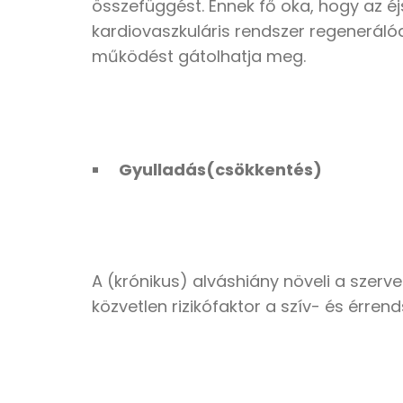
összefüggést. Ennek fő oka, hogy az 
kardiovaszkuláris rendszer regenerál
működést gátolhatja meg.
Gyulladás(csökkentés)
A (krónikus) alváshiány növeli a szerv
közvetlen rizikófaktor a szív- és érren