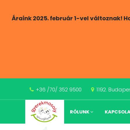
Áraink 2025. február 1-vel változnak! 
+36 /70/ 352 9500
1192. Budapes
RÓLUNK
KAPCSOL