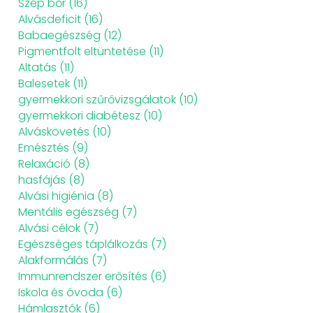
Szép bőr
(16)
Alvásdeficit
(16)
Babaegészség
(12)
Pigmentfolt eltüntetése
(11)
Altatás
(11)
Balesetek
(11)
gyermekkori szűrővizsgálatok
(10)
gyermekkori diabétesz
(10)
Alváskövetés
(10)
Emésztés
(9)
Relaxáció
(8)
hasfájás
(8)
Alvási higiénia
(8)
Mentális egészség
(7)
Alvási célok
(7)
Egészséges táplálkozás
(7)
Alakformálás
(7)
Immunrendszer erősítés
(6)
Iskola és óvoda
(6)
Hámlasztók
(6)