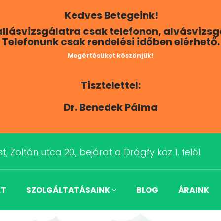
Kedves Betegeink!
Hallásvizsgálatra csak telefonon, alvásvizs
Telefonunk csak rendelési időben elérhető.
Megértésüket köszönjük!
Tisztelettel:
Dr. Benedek Pálma
t, Zoltán utca 20., bejárat a Drágfy köz 1. felől.
AT
SZOLGÁLTATÁSAINK
BLOG
ÁRAINK