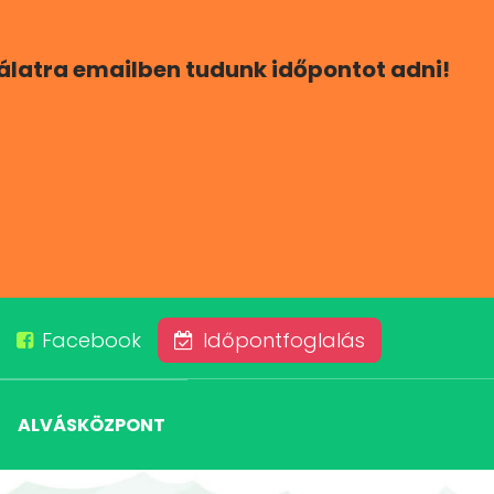
gálatra emailben tudunk időpontot adni!
Facebook
Időpontfoglalás
ALVÁSKÖZPONT