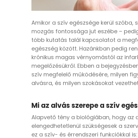
Amikor a szív egészsége kerül szóba,
mozgás fontossága jut eszébe – pedig 
több kutatás talál kapcsolatot a megf
egészség között. Hazánkban pedig rendk
krónikus magas vérnyomástól az infark
megelőzésükről. Ebben a bejegyzésben
szív megfelelő működésére, milyen fig
alvásra, és milyen szokásokat vezethe
Mi az alvás szerepe a szív eg
Alapvető tény a biológiában, hogy az
elengedhetetlenül szükségesek a szer
ez a szív- és érrendszeri funkciókkal i